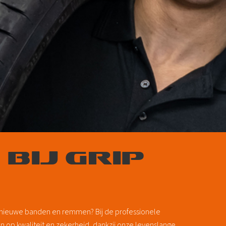
BIJ GRIP
 nieuwe banden en remmen? Bij de professionele
 op kwaliteit en zekerheid, dankzij onze
levenslange