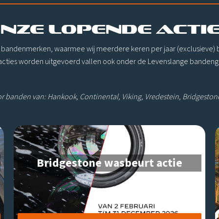
NZE LOPENDE ACTI
 bandenmerken, waarmee wij meerdere keren per jaar (exclusieve) b
acties worden uitgevoerd vallen ook onder de Levenslange bandeng
r banden van: Hankook, Continental, Viking, Vredestein, Bridgeston
Bridgestone wasbeurt actie