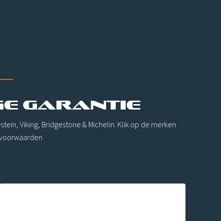
GE GARANTIE
ein, Viking, Bridgestone & Michelin. Klik op de merken
 voorwaarden