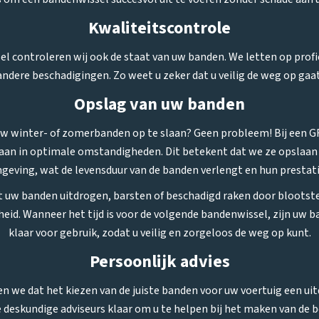
Kwaliteitscontrole
l controleren wij ook de staat van uw banden. We letten op profi
andere beschadigingen. Zo weet u zeker dat u veilig de weg op gaat
Opslag van uw banden
w winter- of zomerbanden op te slaan? Geen probleem! Bij een G
an in optimale omstandigheden. Dit betekent dat we ze opslaan 
eving, wat de levensduur van de banden verlengt en hun prestat
 uw banden uitdrogen, barsten of beschadigd raken door blootst
id. Wanneer het tijd is voor de volgende bandenwissel, zijn uw b
klaar voor gebruik, zodat u veilig en zorgeloos de weg op kunt.
Persoonlijk advies
en we dat het kiezen van de juiste banden voor uw voertuig een ui
 deskundige adviseurs klaar om u te helpen bij het maken van de b