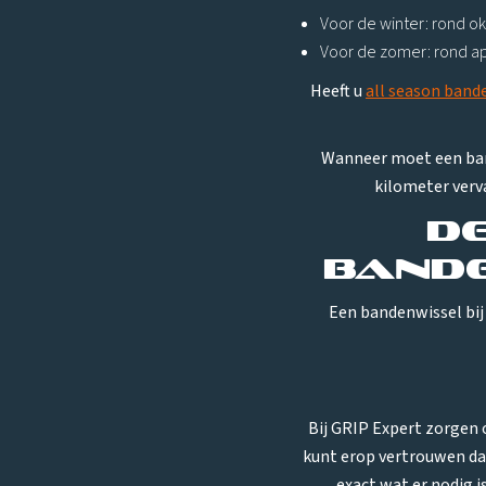
Voor de winter: rond o
Voor de zomer: rond apr
Heeft u
all season band
Wanneer moet een band
kilometer verv
D
bande
Een bandenwissel bij 
Bij GRIP Expert zorgen 
kunt erop vertrouwen dat
exact wat er nodig 