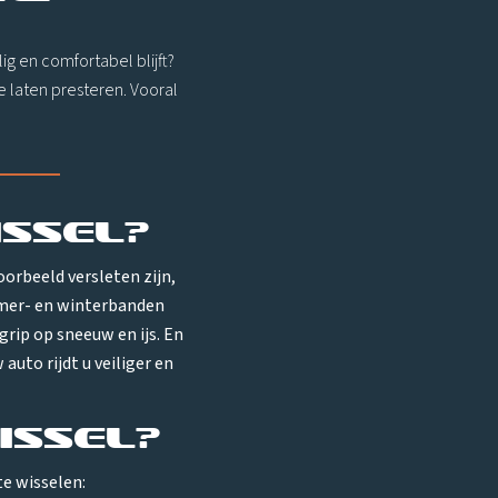
ig en comfortabel blijft?
e laten presteren. Vooral
ssel?
oorbeeld versleten zijn,
zomer- en winterbanden
rip op sneeuw en ijs. En
uto rijdt u veiliger en
ssel?
e wisselen: