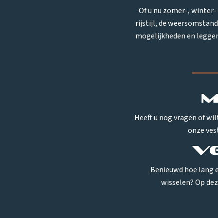
Of u nu zomer-, winter-
rijstijl, de weersomstand
mogelijkheden en leggen d
M
Heeft u nog vragen of wilt
onze ves
V
Benieuwd hoe lang e
wisselen? Op dez