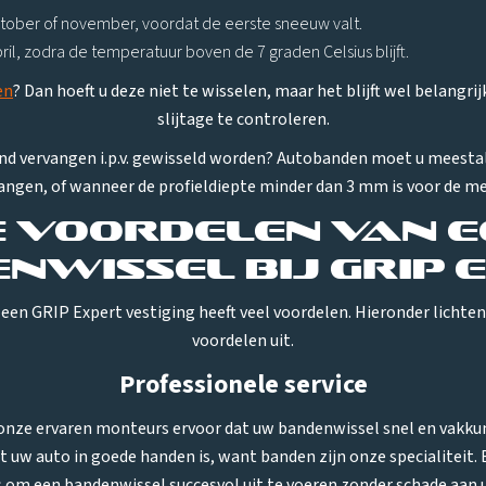
ktober of november, voordat de eerste sneeuw valt.
il, zodra de temperatuur boven de 7 graden Celsius blijft.
en
? Dan hoeft u deze niet te wisselen, maar het blijft wel belangri
slijtage te controleren.
 vervangen i.p.v. gewisseld worden? Autobanden moet u meestal 
angen, of wanneer de profieldiepte minder dan 3 mm is voor de mee
e voordelen van e
nwissel bij GRIP 
een GRIP Expert vestiging heeft veel voordelen. Hieronder lichte
voordelen uit.
Professionele service
onze ervaren monteurs ervoor dat uw bandenwissel snel en vakku
 uw auto in goede handen is, want banden zijn onze specialiteit. 
is om een bandenwissel succesvol uit te voeren zonder schade aan 