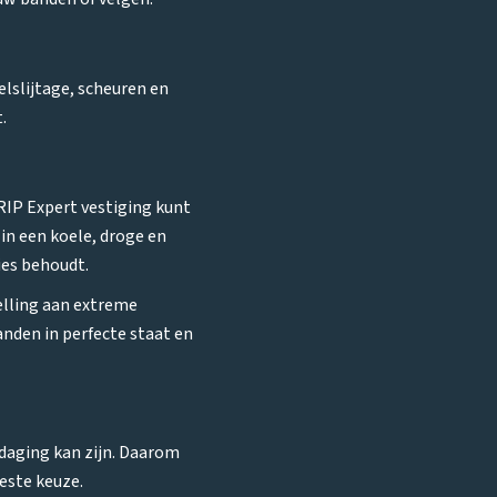
elslijtage, scheuren en
.
RIP Expert vestiging kunt
in een koele, droge en
ies behoudt.
elling aan extreme
anden in perfecte staat en
tdaging kan zijn. Daarom
este keuze.