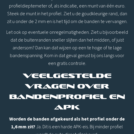
profieldieptemeter of, als indicatie, een munt van één euro.
Steek de munt in het profiel. Ziet u de goudkleurige rand, dan
zit u onder de 2 mm en is het tijd om de banden te vervangen.
Let ook op eventuele onregelmatigheden. Ziet u bijvoorbeeld
dat de buitenranden sneller slijten dan het midden, of juist
andersom? Dan kan dat wijzen op een te hoge of te lage
bandenspanning. Kom in dat geval gerust bij ons langs voor
een gratis controle.
Veelgestelde
vragen over
bandenprofiel en
APK
Worden de banden afgekeurd als het profiel onder de
1,6 mm zit?
Ja. Dit is een harde APK-eis. Bij minder profiel