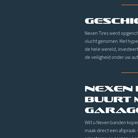
Geschi
Nexen Tires werd opgerich
vlucht genomen. Met hyper
de hele wereld, investeert
de veiligheid onder uw aut
Nexen 
buurt 
garag
Wilt u Nexen banden kopen
maak direct een afspraak. 