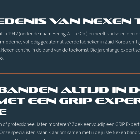
edenis van Nexen 
t in 1942 (onder de naam Heung-A Tire Co.) en heeft sindsdien een
moderne, volledig geautomatiseerde fabrieken in Zuid-Korea en Tsj
 Nexen continu in de band van de toekomst. Die jarenlange expertise v
o.
banden altijd in d
met een GRIP Expe
e
 of professioneel laten monteren? Zoek eenvoudig een GRIP Expert 
Onze specialisten staan klaar om samen met u de juiste Nexen band voo