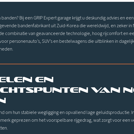
 banden? Bij een GRIP Expert garage krijgt u deskundig advies en ee
evende bandenfabrikant uit Zuid-Korea die wereldwijd, en zeker in N
n de combinatie van geavanceerde technologie, hoog rijcomfort en ee
oor personenauto’s, SUV’s en bestelwagens die uitblinken in dagelij
heden.
elen en
chtspunten van 
n
 om hun stabiele wegligging en opvallend lage geluidsproductie. I
merk geprezen om het voorspelbare rijgedrag, wat zorgt voor een ve
ten.