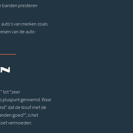
ze banden presteren
 auto’s van merken zoals
 eisen van de auto-
en
” tot “zeer
als pluspunt genoemd. Waar
and” dat de kloof met de
anden goed?”, is het
s doet vermoeden.