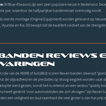
en:
(N’Blue 4Season) zijn een zeer populaire keuze in Nederland. De
le jaar, waardoor de halfjaarlijkse bandenwissel overbodig wordt.
als eerste montage (Original Equipment) worden geleverd op nieuwe
 Hyundai en Kia. Dit bewijst dat de kwaliteit voldoet aan de strengste
banden reviews 
varingen
oals die van de ANWB of AutoBild) scoren Nexen banden steevast “goed
al de slijtvastheid en de prestaties op droog wegdek worden vaak 
toptie werd gezien, wordt het nu erkend als een serieus “quality br
na heeft gedicht. Voor automobilisten die zich afvragen “zijn Nexen b
eden een veiligheid en duurzaamheid die veel groter is dan hun prij