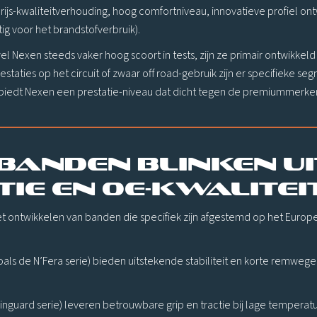
rijs-kwaliteitverhouding, hoog comfortniveau, innovatieve profiel o
ig voor het brandstofverbruik).
l Nexen steeds vaker hoog scoort in tests, zijn ze primair ontwikkeld
staties op het circuit of zwaar off road-gebruik zijn er specifieke s
iedt Nexen een prestatie-niveau dat dicht tegen de premiummerken 
banden blinken uit
tie en OE-kwalitei
t ontwikkelen van banden die specifiek zijn afgestemd op het Europe
Zoals de N’Fera serie) bieden uitstekende stabiliteit en korte remweg
inguard serie) leveren betrouwbare grip en tractie bij lage temperatu