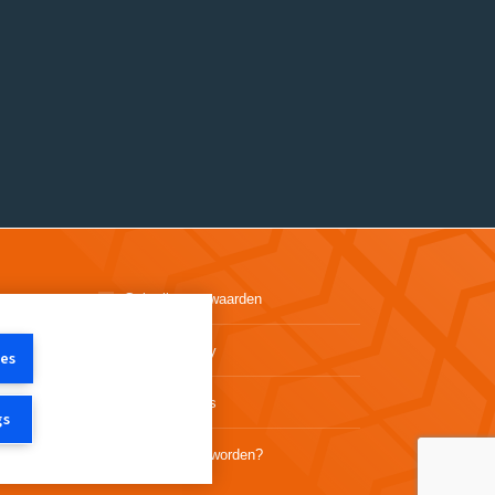
Gebruiksvoorwaarden
Privacy Policy
ies
Code of ethics
gs
GRIP Expert worden?