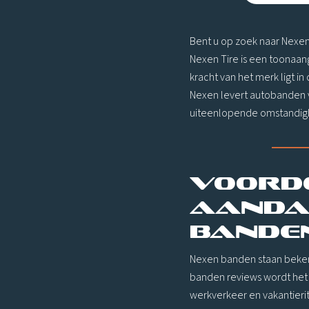
Bent u op zoek naar Nexen
Nexen Tire is een toonaang
kracht van het merk ligt i
Nexen levert autobanden v
uiteenlopende omstandig
Voord
aanda
bande
Nexen banden staan bekend
banden reviews wordt het 
werkverkeer en vakantierit