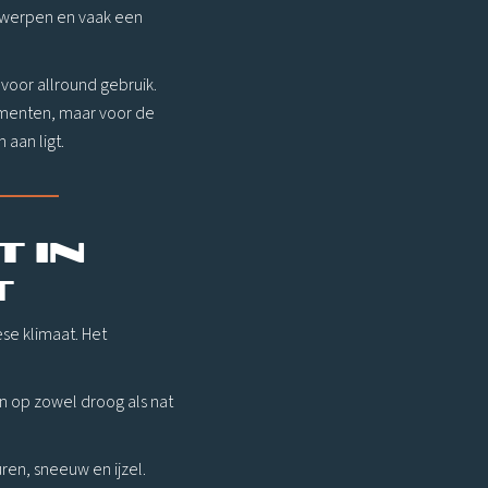
ntwerpen en vaak een
 voor allround gebruik.
egmenten, maar voor de
aan ligt.
 in
t
se klimaat. Het
en op zowel droog als nat
ren, sneeuw en ijzel.