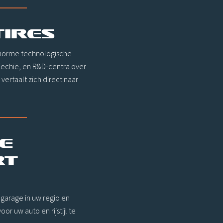
tires
 enorme technologische
echië, en R&D-centra over
ertaalt zich direct naar
e
rt
garage in uw regio en
r uw auto en rijstijl te