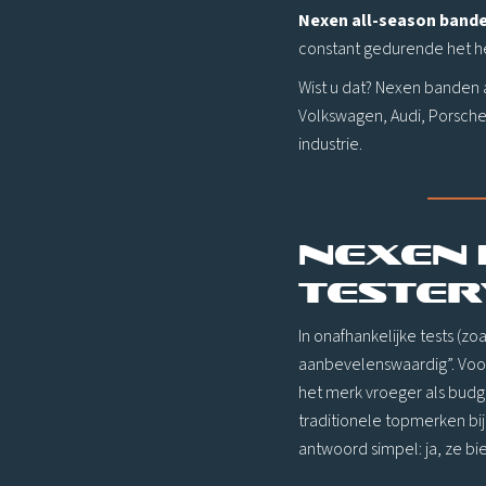
Nexen all-season band
constant gedurende het he
Wist u dat? Nexen banden 
Volkswagen, Audi, Porsche,
industrie.
Nexen 
tester
In onafhankelijke tests (z
aanbevelenswaardig”. Voor
het merk vroeger als budge
traditionele topmerken bij
antwoord simpel: ja, ze bi