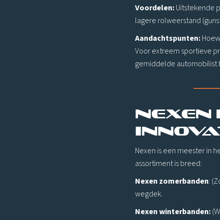
Voordelen:
Uitstekende p
lagere rolweerstand (gunst
Aandachtspunten:
Hoewe
Voor extreem sportieve pre
gemiddelde automobilist b
Nexen 
Innova
Nexen is een meester in he
assortiment is breed:
Nexen zomerbanden
: (
wegdek.
Nexen winterbanden:
(W